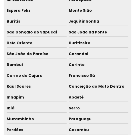
Projeto hidro sanitário loteamento
Espera Feliz
Monte Sião
Buritis
Jequitinhonha
Projeto hidro sanitário predial
São Gonçalo do Sapucaí
São João da Ponte
Projeto instalações hidrossanitárias
Belo Oriente
Buritizeiro
Projeto de preservação ambiental
São João do Paraíso
Carandaí
Projeto de rede de água
Bambuí
Corinto
Carmo do Cajuru
Francisco Sá
Projeto de rede de águas pluviais
Raul Soares
Conceição do Mato Dentro
Projeto de rede de distribuição de água
Inhapim
Abaeté
Projeto de rede de esgoto
Ibiá
Serro
Projeto de rede de esgoto para loteamento
Muzambinho
Paraguaçu
Perdões
Caxambu
Projeto para reúso de efluente tratado