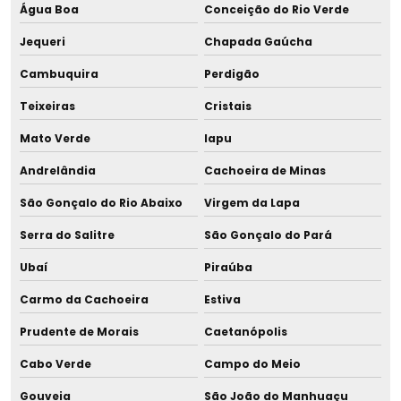
Água Boa
Conceição do Rio Verde
Jequeri
Chapada Gaúcha
Cambuquira
Perdigão
Teixeiras
Cristais
Mato Verde
Iapu
Andrelândia
Cachoeira de Minas
São Gonçalo do Rio Abaixo
Virgem da Lapa
Serra do Salitre
São Gonçalo do Pará
Ubaí
Piraúba
Carmo da Cachoeira
Estiva
Prudente de Morais
Caetanópolis
Cabo Verde
Campo do Meio
Gouveia
São João do Manhuaçu