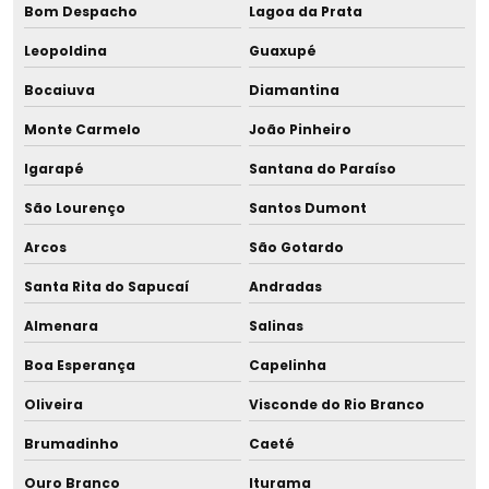
Bom Despacho
Lagoa da Prata
Licenciamento ambiental de aterro sanitário
Leopoldina
Guaxupé
Licenciamento ambiental condomínio residencial
Bocaiuva
Diamantina
Licenciamento ambiental para construção civil
Monte Carmelo
João Pinheiro
Igarapé
Santana do Paraíso
Licenciamento ambiental para empresas
São Lourenço
Santos Dumont
Licenciamento ambiental de fábricas
Arcos
São Gotardo
Licenciamento ambiental industrial
Santa Rita do Sapucaí
Andradas
Licenciamento ambiental para lava jatos
Almenara
Salinas
Boa Esperança
Capelinha
Licenciamento ambiental licença prévia
Oliveira
Visconde do Rio Branco
Licenciamento ambiental para loteamento
Brumadinho
Caeté
Licenciamento ambiental para loteamento urbano
Ouro Branco
Iturama