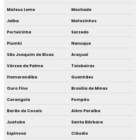
Licenciamento ambiental de oficina mecânica
Mateus Leme
Machado
Jaíba
Matozinhos
Licenciamento ambiental urbano
Porteirinha
Sarzedo
Projeto ambiental consultoria
Piumhi
Nanuque
Projeto ambiental para empresas
São Joaquim de Bicas
Araçuaí
Projeto de coleta seletiva
Várzea da Palma
Taiobeiras
Itamarandiba
Guanhães
Projeto de coleta seletiva em empresas
Ouro Fino
Brasília de Minas
Projeto de conscientização ambiental
Carangola
Pompéu
Projeto e dimensionamento de rede de água potável
Barão de Cocais
Além Paraíba
Projeto de emissário no rio grande do sul
Juatuba
Santa Bárbara
Espinosa
Cláudio
Projeto de emissário em rs