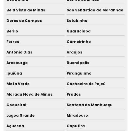
Bela Vista de Minas
São Sebastião do Maranhão
Dores de Campos
Setubinha
Berilo
Guaraciaba
Ferros
Carneirinho
Antônio Dias
Araújos
Arceburgo
Buenópolis
Ipuiúna
Piranguinho
Mata Verde
Cachoeira de Pajeú
Morada Nova de Minas
Prados
Coqueiral
Santana do Manhuaçu
Lagoa Grande
Miradouro
Açucena
Caputira