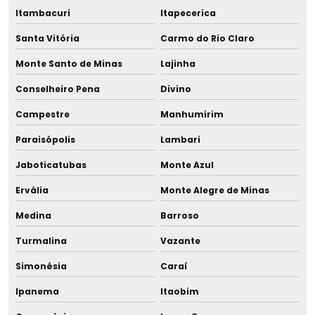
Itambacuri
Itapecerica
Projeto para reúso de efluente tratado em rs
Santa Vitória
Carmo do Rio Claro
Projeto de saneamento ambiental
Monte Santo de Minas
Lajinha
Projeto de sistema de tratamento de efluentes
Conselheiro Pena
Divino
industriais
Campestre
Manhumirim
Projeto de tratamento de água
Paraisópolis
Lambari
Projeto de tratamento de efluentes
Jaboticatubas
Monte Azul
Ervália
Monte Alegre de Minas
Projeto de tratamento de efluentes industriais
Medina
Barroso
Projeto de tratamento de esgoto
Turmalina
Vazante
Projeto de tratamento de esgoto residencial
Simonésia
Caraí
Projetos de água potável
Ipanema
Itaobim