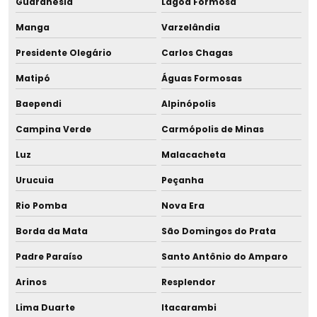
Guaranésia
Lagoa Formosa
Projetos de saneamento básico sustentável
Manga
Varzelândia
Renovação ambiental
Presidente Olegário
Carlos Chagas
Renovação licença de operação
Matipó
Águas Formosas
Serviço de consultoria ambiental
Baependi
Alpinópolis
Campina Verde
Carmópolis de Minas
Serviço de licenciamento ambiental
Luz
Malacacheta
Transporte de carga perigosas
Urucuia
Peçanha
Rio Pomba
Nova Era
Borda da Mata
São Domingos do Prata
Padre Paraíso
Santo Antônio do Amparo
Arinos
Resplendor
Lima Duarte
Itacarambi