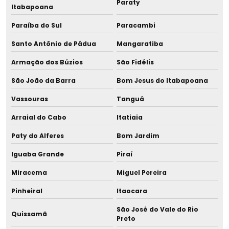
Paraty
Gestão ambiental na mineração
Itabapoana
Paraíba do Sul
Paracambi
Gestão ambiental em obras de construção civil
Santo Antônio de Pádua
Mangaratiba
Gestão ambiental projetos
Armação dos Búzios
São Fidélis
Gestão ambiental projetos e consultoria
São João da Barra
Bom Jesus do Itabapoana
Gestão ambiental de resíduos
Vassouras
Tanguá
Arraial do Cabo
Itatiaia
Gestão ambiental de resíduos da construção civil
Paty do Alferes
Bom Jardim
Gestão ambiental e sustentabilidade
Iguaba Grande
Piraí
Gestão de efluentes
Miracema
Miguel Pereira
Gestão de efluentes e resíduos industriais
Pinheiral
Itaocara
São José do Vale do Rio
Gestão e gerenciamento de resíduos
Quissamã
Preto