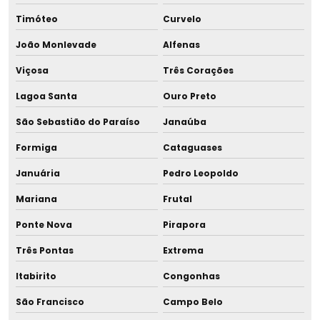
Licença prévia de ampliação
Timóteo
Curvelo
João Monlevade
Alfenas
Licença prévia empreendimento
Viçosa
Três Corações
Licença prévia e de instalação
Lagoa Santa
Ouro Preto
Licença prévia instalação e operação
São Sebastião do Paraíso
Janaúba
Licença prévia e licença de instalação
Formiga
Cataguases
Januária
Pedro Leopoldo
Licença prévia licença de instalação licença de operação
Mariana
Frutal
Licença prévia loteamento
Ponte Nova
Pirapora
Licença de produtos controlados
Três Pontas
Extrema
Licença única ambiental
Itabirito
Congonhas
São Francisco
Campo Belo
Licença unificada