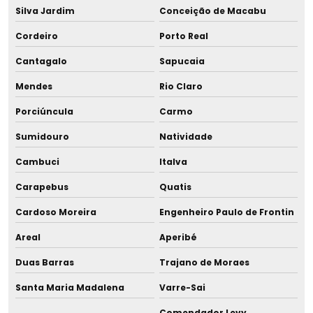
Gestão e gerenciamento de resíduos sólidos
Silva Jardim
Conceição de Macabu
Cordeiro
Porto Real
Gestão de resíduos alimentares
Cantagalo
Sapucaia
Gestão de resíduos em condomínios
Mendes
Rio Claro
Gestão de resíduos domésticos
Porciúncula
Carmo
Gestão de resíduos eletroeletrônicos
Sumidouro
Natividade
Cambuci
Italva
Gestão de resíduos empresas
Carapebus
Quatis
Gestão de resíduos hotéis
Cardoso Moreira
Engenheiro Paulo de Frontin
Gestão de resíduos industriais
Areal
Aperibé
Gestão de resíduos recicláveis
Duas Barras
Trajano de Moraes
Santa Maria Madalena
Varre-Sai
Gestão de resíduos em restaurantes
Comendador Levy