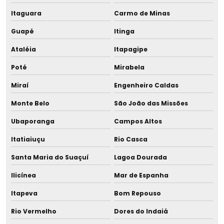
Itaguara
Carmo de Minas
Guapé
Itinga
Ataléia
Itapagipe
Poté
Mirabela
Miraí
Engenheiro Caldas
Monte Belo
São João das Missões
Ubaporanga
Campos Altos
Itatiaiuçu
Rio Casca
Santa Maria do Suaçuí
Lagoa Dourada
Ilicínea
Mar de Espanha
Itapeva
Bom Repouso
Rio Vermelho
Dores do Indaiá