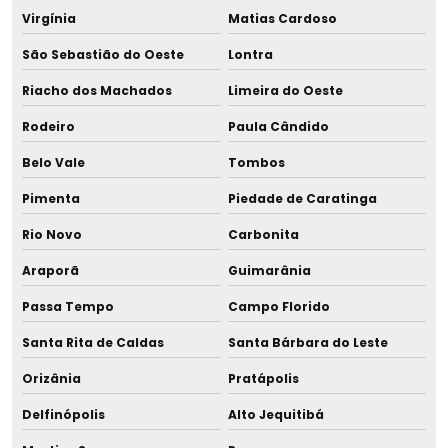
Virgínia
Matias Cardoso
São Sebastião do Oeste
Lontra
Riacho dos Machados
Limeira do Oeste
Rodeiro
Paula Cândido
Belo Vale
Tombos
Pimenta
Piedade de Caratinga
Rio Novo
Carbonita
Araporã
Guimarânia
Passa Tempo
Campo Florido
Santa Rita de Caldas
Santa Bárbara do Leste
Orizânia
Pratápolis
Delfinópolis
Alto Jequitibá