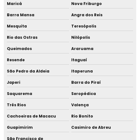
Gerenciamento de resíduos sólidos
Maricá
Nova Friburgo
Barra Mansa
Angra dos Reis
Gerenciamento de resíduos sólidos de grandes geradores
Mesquita
Teresópolis
Gerenciamento de resíduos sólidos e líquidos
Rio das Ostras
Nilópolis
Gerenciamento total de resíduos
Queimados
Araruama
Gestão ambiental consultoria
Resende
Itaguaí
São Pedro da Aldeia
Itaperuna
Gestão ambiental da água
Japeri
Barra do Piraí
Gestão ambiental e desenvolvimento sustentável
Saquarema
Seropédica
Gestão ambiental empresarial
Três Rios
Valença
Gestão ambiental de empresas
Cachoeiras de Macacu
Rio Bonito
Guapimirim
Casimiro de Abreu
Gestão ambiental industrial
São Francisco de