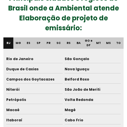
Empresas de consultoria ambiental
Brasil onde a Ambiental atende
Empresas de consultoria meio ambiente
Elaboração de projeto de
emissário:
Empresas de gestão ambiental
Gerenciamento de efluentes
GO e
RJ
MG
ES
SP
PR
SC
RS
BA
MT
MS
TO
DF
Gerenciamento de resíduos alimentares
Rio de Janeiro
São Gonçalo
Gerenciamento de resíduos biológicos
Duque de Caxias
Nova Iguaçu
Gerenciamento de resíduos empresas
Campos dos Goytacazes
Belford Roxo
Niterói
São João de Meriti
Gerenciamento de resíduos industriais
Petrópolis
Volta Redonda
Gerenciamento de resíduos orgânicos
Macaé
Magé
Gerenciamento de resíduos químicos
Itaboraí
Cabo Frio