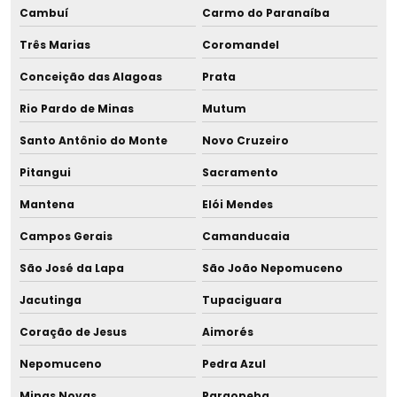
Cambuí
Carmo do Paranaíba
Projeto estação de tratamento de água
Três Marias
Coromandel
Projeto de estação de tratamento de efluentes
Conceição das Alagoas
Prata
Projeto de estação de tratamento de esgoto
Rio Pardo de Minas
Mutum
Santo Antônio do Monte
Novo Cruzeiro
Projeto eta
Pitangui
Sacramento
Projeto eta compacta
Mantena
Elói Mendes
Projeto hidráulico cozinha
Campos Gerais
Camanducaia
Projeto hidráulico de esgoto
São José da Lapa
São João Nepomuceno
Jacutinga
Tupaciguara
Projeto hidráulico loteamento
Coração de Jesus
Aimorés
Projeto hidro sanitário esgoto
Nepomuceno
Pedra Azul
Projeto hidro sanitário isométrico
Minas Novas
Paraopeba