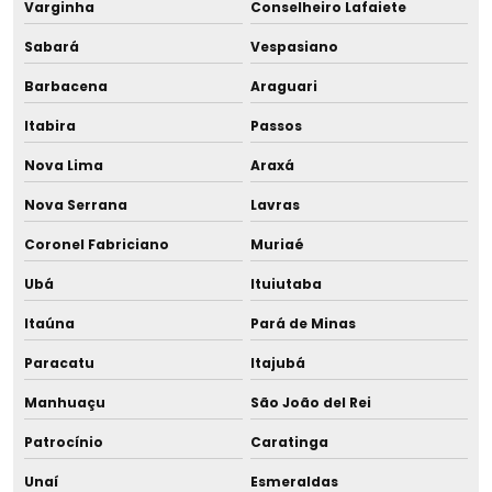
Varginha
Conselheiro Lafaiete
Licença de instalação e licença de operação
Sabará
Vespasiano
Licença de instalação loteamento
Barbacena
Araguari
Licença de instalação e operação
Itabira
Passos
Nova Lima
Araxá
Licença de operação ambiental
Nova Serrana
Lavras
Licença de operação da empresa
Coronel Fabriciano
Muriaé
Licença de operação municipal
Ubá
Ituiutaba
Licença de operação de regularização
Itaúna
Pará de Minas
Paracatu
Itajubá
Licença de operação renovação
Manhuaçu
São João del Rei
Licença prévia
Patrocínio
Caratinga
Licença prévia ambiental
Unaí
Esmeraldas