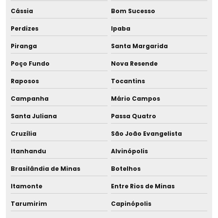
Cássia
Bom Sucesso
Perdizes
Ipaba
Piranga
Santa Margarida
Poço Fundo
Nova Resende
Raposos
Tocantins
Campanha
Mário Campos
Santa Juliana
Passa Quatro
Cruzília
São João Evangelista
Itanhandu
Alvinópolis
Brasilândia de Minas
Botelhos
Itamonte
Entre Rios de Minas
Tarumirim
Capinópolis