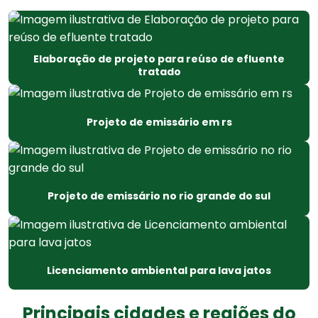
Declaração de dispensa de licença ambiental
Dispensa da licença ambiental
Elaboração de projeto para reúso de efluente
Dispensa de licença ambiental de operação
tratado
Dispensa de licença ambiental sp
Projeto de emissário em rs
Dispensa de licença de funcionamento
Dispensa de licença de operação
Elaboração de projeto de emissário
Projeto de emissário no rio grande do sul
Elaboração de projeto para reúso de efluente tratado
Empresa de licenciamento ambiental
Licenciamento ambiental para lava jatos
Empresa de projeto para reúso de efluente tratado
Principais cidades e regiões do