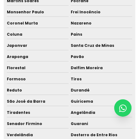
Martins Soares
Pocrane
Monsenhor Paulo
Frei Inocêncio
Coronel Murta
Nazareno
Coluna
Pains
Japonvar
Santa Cruz de Minas
Araponga
Pavão
Florestal
Delfim Moreira
Formoso
Tiros
Reduto
Durandé
São José da Barra
Guiricema
Tiradentes
Angelândia
Senador Firmino
Guarani
Verdelândia
Desterro de Entre Rios