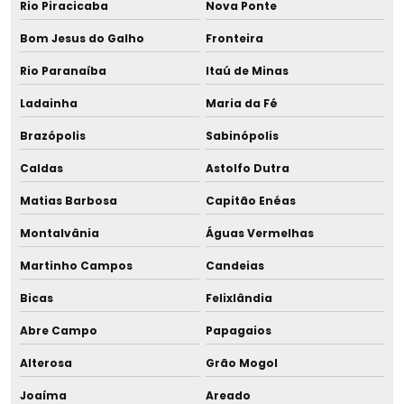
Rio Piracicaba
Nova Ponte
Bom Jesus do Galho
Fronteira
Rio Paranaíba
Itaú de Minas
Ladainha
Maria da Fé
Brazópolis
Sabinópolis
Caldas
Astolfo Dutra
Matias Barbosa
Capitão Enéas
Montalvânia
Águas Vermelhas
Martinho Campos
Candeias
Bicas
Felixlândia
Abre Campo
Papagaios
Alterosa
Grão Mogol
Joaíma
Areado