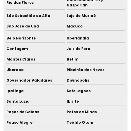
Rio das Flores
Gestão de resíduos sólidos
Gasparian
São Sebastião do Alto
Laje do Muriaé
Gestão de resíduos sólidos e efluentes
São José de Ubá
Macuco
Gestão de resíduos sólidos industriais
Belo Horizonte
Uberlândia
Gestão tratamento de esgoto
Contagem
Juiz de Fora
Implantação de estação de tratamento de esgoto
Montes Claros
Betim
Uberaba
Ribeirão das Neves
Licença ambiental única
Governador Valadares
Divinópolis
Licença de instalação ambiental
Ipatinga
Sete Lagoas
Licença de instalação de ampliação
Santa Luzia
Ibirité
Licença de instalação e funcionamento
Poços de Caldas
Patos de Minas
Pouso Alegre
Teófilo Otoni
Licença de instalação li