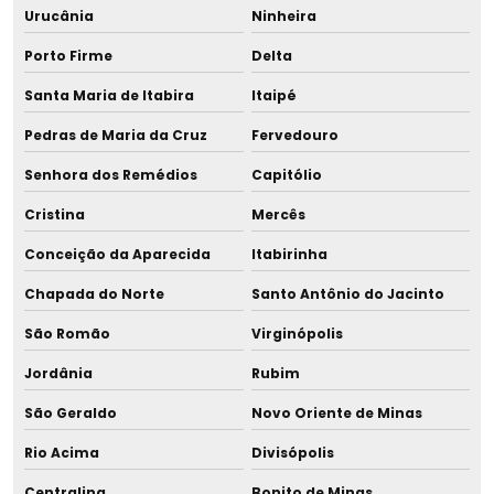
Urucânia
Ninheira
Porto Firme
Delta
Santa Maria de Itabira
Itaipé
Pedras de Maria da Cruz
Fervedouro
Senhora dos Remédios
Capitólio
Cristina
Mercês
Conceição da Aparecida
Itabirinha
Chapada do Norte
Santo Antônio do Jacinto
São Romão
Virginópolis
Jordânia
Rubim
São Geraldo
Novo Oriente de Minas
Rio Acima
Divisópolis
Centralina
Bonito de Minas