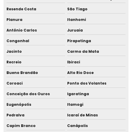
Resende Costa
São Tiago
Planura
Itanhomi
Antônio Carlos
Juruaia
Congonhal
Pirapetinga
Jacinto
Carmo da Mata
Recreio
Ibiraci
Bueno Brandão
Alto Rio Doce
Coroaci
Ponto dos Volantes
Conceição dos Ouros
Igaratinga
Eugenópolis
Itamogi
Pedralva
Icaraí de Minas
Capim Branco
Canápolis